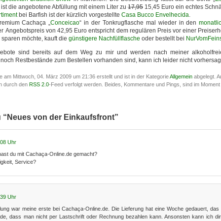
, ist die angebotene Abfüllung mit einem Liter zu
17,95
15,45 Euro ein echtes Schn
rtiment
bei Barfish ist der kürzlich vorgestellte
Casa Bucco Envelhecida
.
Premium Cachaça „
Conceicao
“ in der Tonkrugflasche mal wieder in den
monatli
er Angebotspreis von 42,95 Euro entspricht dem regulären Preis vor einer Preiser
sparen möchte, kauft die
günstigere Nachfüllflasche
oder bestellt bei
NurVomFein
gebote sind bereits auf dem Weg zu mir und werden nach meiner alkoholfreie
n noch Restbestände zum Bestellen vorhanden sind, kann ich leider nicht vorhersa
de am Mittwoch, 04. März 2009 um 21:36 erstellt und ist in der Kategorie
Allgemein
abgelegt. A
en durch den
RSS 2.0
-Feed verfolgt werden. Beides, Kommentare und Pings, sind im Moment
u “Neues von der Einkaufsfront”
:08 Uhr
hast du mit Cachaça-Online.de gemacht?
igkeit, Service?
:39 Uhr
lung war meine erste bei Cachaça-Online.de. Die Lieferung hat eine Woche gedauert, das 
de, dass man nicht per Lastschrift oder Rechnung bezahlen kann. Ansonsten kann ich dir