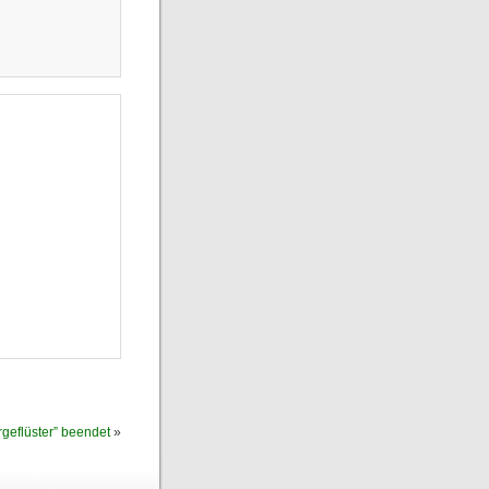
geflüster” beendet
»