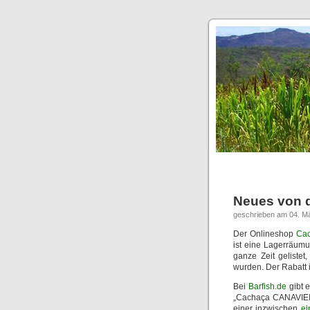
Neues von d
geschrieben am 04. M
Der Onlineshop
Cac
ist eine Lagerräum
ganze Zeit geliste
wurden. Der Rabatt i
Bei
Barfish.de
gibt 
„Cachaça CANAVIEIR
einer inzwischen
ei