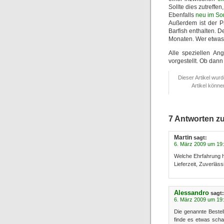
Sollte dies zutreffen
Ebenfalls
neu im So
Außerdem ist der 
Barfish enthalten. D
Monaten. Wer etwas 
Alle speziellen An
vorgestellt. Ob dan
Dieser Artikel wur
Artikel könn
7 Antworten z
Martin
sagt:
6. März 2009 um 19
Welche Ehrfahrung 
Lieferzeit, Zuverläss
Alessandro
sagt:
6. März 2009 um 19
Die genannte Bestel
finde es etwas scha