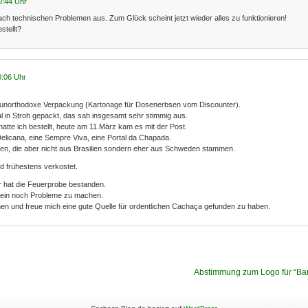
0:44 Uhr
ch technischen Problemen aus. Zum Glück scheint jetzt wieder alles zu funktionieren!
stellt?
0:06 Uhr
 unorthodoxe Verpackung (Kartonage für Dosenerbsen vom Discounter).
l in Stroh gepackt, das sah insgesamt sehr stimmig aus.
tte ich bestellt, heute am 11.März kam es mit der Post.
Delicana, eine Sempre Viva, eine Portal da Chapada.
n, die aber nicht aus Brasilien sondern eher aus Schweden stammen.
 frühestens verkostet.
r hat die Feuerprobe bestanden.
chein noch Probleme zu machen.
en und freue mich eine gute Quelle für ordentlichen Cachaça gefunden zu haben.
Abstimmung zum Logo für “Bar