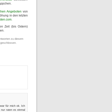
äppchen.
chen Angeboten
von
höhung in den letzten
sten.com
.
n Zeit (bis Ostern)
gen.
ntworten zu diesem
 geschlossen.
war für mich ok. Ich
 nur raten es einmal