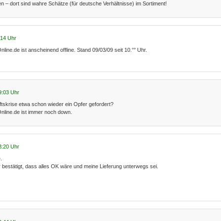
n – dort sind wahre Schätze (für deutsche Verhältnisse) im Sortiment!
:14 Uhr
line.de ist anscheinend offline. Stand 09/03/09 seit 10.°° Uhr.
9:03 Uhr
ftskrise etwa schon wieder ein Opfer gefordert?
nline.de ist immer noch down.
8:20 Uhr
.
 bestätigt, dass alles OK wäre und meine Lieferung unterwegs sei.