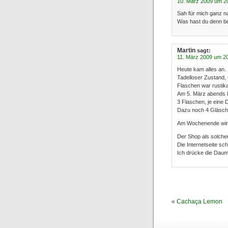
10. März 2009 um 2
Sah für mich ganz na
Was hast du denn be
Martin
sagt:
11. März 2009 um 2
Heute kam alles an.
Tadelloser Zustand,
Flaschen war rustika
Am 5. März abends ha
3 Flaschen, je eine 
Dazu noch 4 Gläsche
Am Wochenende wird
Der Shop als solche
Die Internetseite s
Ich drücke die Daum
«
Cachaça Lemon