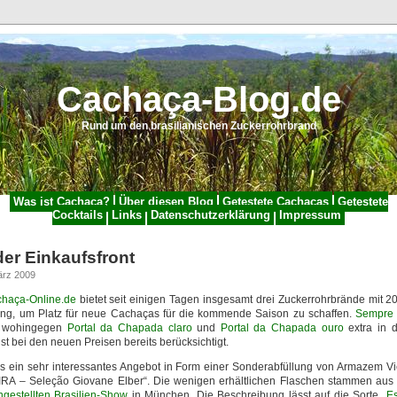
Cachaça-Blog.de
Rund um den brasilianischen Zuckerrohrbrand
Was ist Cachaça?
Über diesen Blog
Getestete Cachaças
Getestete
Cocktails
Links
Datenschutzerklärung
Impressum
er Einkaufsfront
ärz 2009
haça-Online.de
bietet seit einigen Tagen insgesamt drei Zuckerrohrbrände mit 
ung, um Platz für neue Cachaças für die kommende Saison zu schaffen.
Sempre 
t, wohingegen
Portal da Chapada claro
und
Portal da Chapada ouro
extra in d
st bei den neuen Preisen bereits berücksichtigt.
es ein sehr interessantes Angebot in Form einer Sonderabfüllung von Armazem V
A – Seleção Giovane Elber“. Die wenigen erhältlichen Flaschen stammen aus
ngestellten Brasilien-Show
in München. Die Beschreibung lässt auf die Sorte „
E