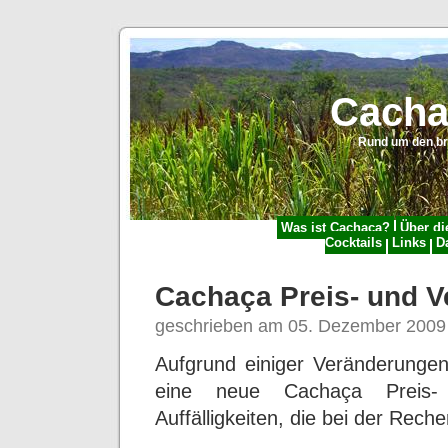
Cacha
Rund um den br
Was ist Cachaça?
Über di
Cocktails
Links
D
Cachaça Preis- und Ve
geschrieben am 05. Dezember 2009
Aufgrund einiger Veränderungen
eine neue Cachaça Preis- u
Auffälligkeiten, die bei der Rech