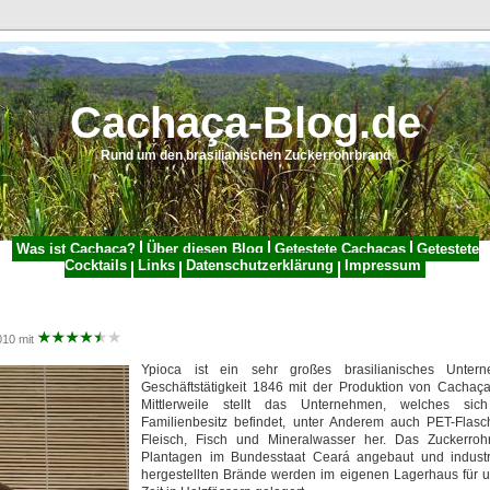
Cachaça-Blog.de
Rund um den brasilianischen Zuckerrohrbrand
Was ist Cachaça?
Über diesen Blog
Getestete Cachaças
Getestete
Cocktails
Links
Datenschutzerklärung
Impressum
010 mit
Ypioca ist ein sehr großes brasilianisches Unter
Geschäftstätigkeit 1846 mit der Produktion von Cacha
Mittlerweile stellt das Unternehmen, welches s
Familienbesitz befindet, unter Anderem auch PET-Flasc
Fleisch, Fisch und Mineralwasser her. Das Zuckerroh
Plantagen im Bundesstaat Ceará angebaut und industriel
hergestellten Brände werden im eigenen Lagerhaus für u