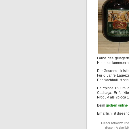
Farbe des gelagerte
Holnoten kommen nur
Der Geschmack ist l
Für 6 Jahre Lagerze
Der Nachhall ist sc
Da Ypioca 150 im Pu
Cachaça. Er funkti
Produkt als Ypioca 
Beim
großen online
Erhältlich ist dies
Dieser Artikel wurd
diesem Artikel k