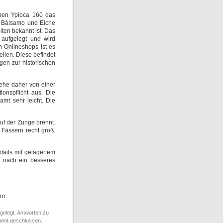
eben Ypioca 160 das
n Bálsamo und Eiche
iten bekannt ist. Das
aufgelegt und wird
en Onlineshops ist es
ellen. Diese befindet
gen zur historischen
gehe daher von einer
ionspflicht aus. Die
amt sehr leicht. Die
uf der Zunge brennt.
 Fässern recht groß.
tails mit gelagertem
g nach ein besseres
ro.
gelegt. Antworten zu
ment geschlossen.