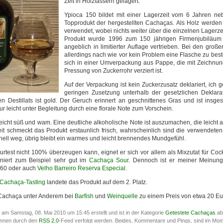
Zeit in Holzfässern gelagert.
Ypioca 150 bildet mit einer Lagerzeit vom 6 Jahren n
Topprodukt der hergestellten Cachaças. Als Holz werde
verwendet, wobei nichts weiter über die einzelnen Lagerze
Produkt wurde 1996 zum 150 jährigen Firmenjubiläum 
angeblich in limitierter Auflage vertrieben. Bei den groß
allerdings nach wie vor kein Problem eine Flasche zu best
sich in einer Umverpackung aus Pappe, die mit Zeichnun
Pressung von Zuckerrohr verziert ist.
Auf der Verpackung ist kein Zuckerzusatz deklariert, ich 
geringen Zusetzung unterhalb der gesetzlichen Deklarat
n Destillats ist gold. Der Geruch erinnert an geschnittenes Gras und ist insges
 leicht unter Begleitung durch eine florale Note zum Vorschein.
eicht süß und wam. Eine deutliche alkoholische Note ist auszumachen, die leicht a
it schmeckt das Produkt erstaunlich frisch, wahrscheinlich sind die verwendeten
hnell weg, übrig bleibt ein warmes und leicht brennendes Mundgefühl.
rtest nicht 100% überzeugen kann, eignet er sich vor allem als Mixzutat für Cock
oniert zum Beispiel sehr gut im
Cachaça Sour
. Dennoch ist er meiner Meinun
160 oder auch
Velho Barreiro Reserva Especial
.
 Cachaça-Tasting
landete das Produkt auf dem 2. Platz.
er Cachaça unter Anderem bei
Barfish
und
Weinquelle
zu einem Preis von etwa 20 Eu
e am Samstag, 08. Mai 2010 um 15:45 erstellt und ist in der Kategorie
Getestete Cachaças
ab
önnen durch den
RSS 2.0
-Feed verfolgt werden. Beides, Kommentare und Pings, sind im Mo