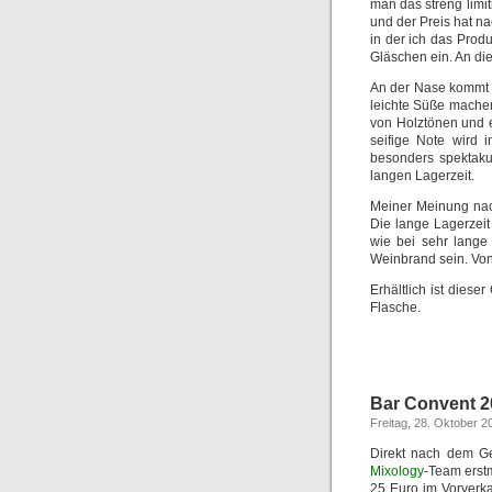
man das streng limit
und der Preis hat n
in der ich das Prod
Gläschen ein. An die
An der Nase kommt z
leichte Süße machen
von Holztönen und e
seifige Note wird 
besonders spektaku
langen Lagerzeit.
Meiner Meinung nach
Die lange Lagerzeit
wie bei sehr lange
Weinbrand sein. Vo
Erhältlich ist dies
Flasche.
Bar Convent 2
Freitag, 28. Oktober 2
Direkt nach dem G
Mixology
-Team erstm
25 Euro im Vorverka