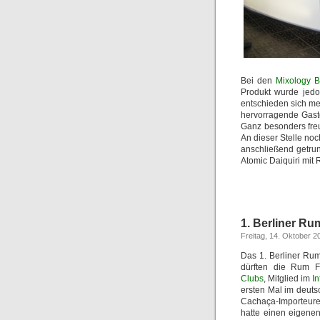
Bei den
Mixology 
Produkt wurde jedo
entschieden sich me
hervorragende Gast
Ganz besonders freu
An dieser Stelle no
anschließend getrun
Atomic Daiquiri mit 
1. Berliner Ru
Freitag, 14. Oktober 2
Das 1. Berliner Rum 
dürften die Rum F
Clubs
, Mitglied im
I
ersten Mal im deut
Cachaça-Importeure 
hatte einen eigenen