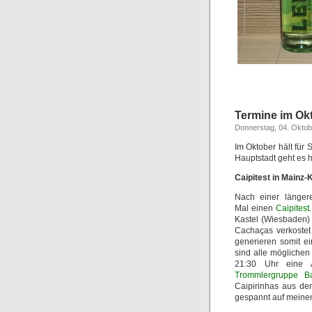
Termine im Ok
Donnerstag, 04. Oktob
Im Oktober hält für 
Hauptstadt geht es h
Caipitest in Mainz-
Nach einer länger
Mal einen
Caipitest
Kastel (Wiesbaden) 
Cachaças verkostet
generieren somit ei
sind alle möglichen
21:30 Uhr eine Af
Trommlergruppe Bat
Caipirinhas aus den
gespannt auf meinen