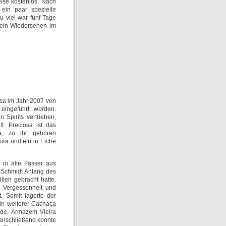
eise kostenlos. Nach
 ein paar spezielle
u viel war fünf Tage
 ein Wiedersehen im
sa im Jahr 2007 von
eingeführt worden.
Spirits vertrieben,
ft
. Preciosa ist das
ba, zu ihr gehören
ura
und ein in Eiche
 in alte Fässer aus
o Schmidt Anfang des
lien gebracht hatte.
n Vergessenheit und
. Somit lagerte der
ein weiterer Cachaça
rde. Armazem Vieira
, anschließend konnte