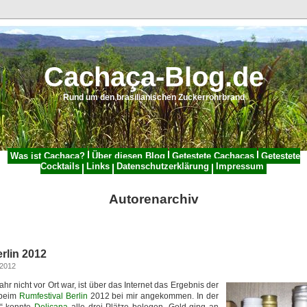
Cachaça-Blog.de
Rund um den brasilianischen Zuckerrohrbrand
Was ist Cachaça?
Über diesen Blog
Getestete Cachaças
Getestete
Cocktails
Links
Datenschutzerklärung
Impressum
Autorenarchiv
rlin 2012
 2012
hr nicht vor Ort war, ist über das Internet das Ergebnis der
 beim
Rumfestival Berlin
2012 bei mir angekommen. In der