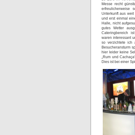
Messe recht günsti
erfreulicherweise
Unterkunft aus weit
und erst einmal ei
Halle, nicht aufge
gutes Wetter aus
Cateringbereich is
waren interessant un
so verzichtete ic
Besucheransturm spr
hier leider keine S
„Rum und Cachaça“ 
Dies ist bei einer S