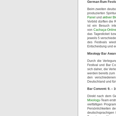
German Rum Festiva
Beim zweiten deut
produzierten Spiritu
Panel
und
aktiver B
Vorbild dürften die
ist ein Besuch in
von
Cachaça-Onlin
das Tagesticket bz
jeweils 5 verschiede
des Festivals wi
Entscheidung und er
Mixology Bar Award
Durch die Verlegu
Festival und Bar Co
sich daher, die Ver
werden bereits zum 
den verschiedenen
Deutschland und fün
Bar Convent: 9. – 
Direkt nach dem Ge
Mixology
-Team erstm
vielfältigen Progr
Persönlichkeiten de
deutschsprachigen