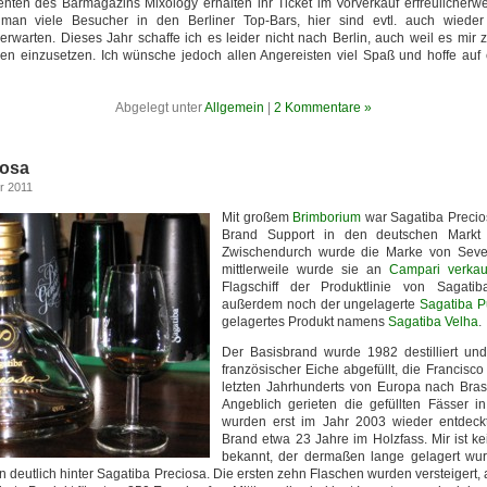
ten des Barmagazins Mixology erhalten ihr Ticket im Vorverkauf erfreulicherw
t man viele Besucher in den Berliner Top-Bars, hier sind evtl. auch wieder
erwarten. Dieses Jahr schaffe ich es leider nicht nach Berlin, auch weil es mir z
sen einzusetzen. Ich wünsche jedoch allen Angereisten viel Spaß und hoffe auf
Abgelegt unter
Allgemein
|
2 Kommentare »
iosa
r 2011
Mit großem
Brimborium
war Sagatiba Precio
Brand Support in den deutschen Markt 
Zwischendurch wurde die Marke von Seven 
mittlerweile wurde sie an
Campari verkau
Flagschiff der Produktlinie von Sagati
außerdem noch der ungelagerte
Sagatiba P
gelagertes Produkt namens
Sagatiba Velha
.
Der Basisbrand wurde 1982 destilliert und
französischer Eiche abgefüllt, die Francisc
letzten Jahrhunderts von Europa nach Brasi
Angeblich gerieten die gefüllten Fässer i
wurden erst im Jahr 2003 wieder entdeckt
Brand etwa 23 Jahre im Holzfass. Mir ist k
bekannt, der dermaßen lange gelagert wu
en deutlich hinter Sagatiba Preciosa. Die ersten zehn Flaschen wurden versteigert