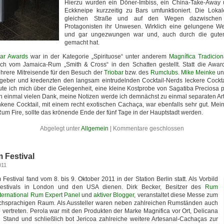
Hierzu wurden ein Döner-Imbiss, ein China-Take-Away 
Eckkneipe kurzzeitig zu Bars umfunktioniert. Die Lokal
gleichen Straße und auf den Wegen dazwischen 
Protagonisten ihr Unwesen. Wirklich eine gelungene We
und gar ungezwungen war und, auch durch die guten
gemacht hat.
Bar Awards
war in der Kategorie „Spirituose“ unter anderem
Magnífica Tradicion
ch vom Jamaica-Rum „Smith & Cross“ in den Schatten gestellt. Statt die Awards
hrere Mitreisende für den Besuch der
Triobar
bzw. des
Rumclubs
.
Mike Meinke
u
geber und kredenzten den langsam eintrudelnden Cocktail-Nerds leckere Cocktai
te ich mich über die Gelegenheit, eine kleine Kostprobe von Sagatiba Preciosa 
ch einmal vielen Dank, meine Notizen werde ich demnächst zu einmal separaten Arti
kene Cocktail, mit einem recht exotischen Cachaça, war ebenfalls sehr gut. Mein
Rum Fire, sollte das krönende Ende der fünf Tage in der Hauptstadt werden.
Abgelegt unter
Allgemein
|
Kommentare geschlossen
m Festival
011
Festival fand vom 8. bis 9. Oktober 2011 in der Station Berlin statt. Als Vorbild
estivals in London und den USA dienen. Dirk Becker, Besitzer des
Rum
nternational Rum Expert Panel
und
aktiver Blogger
, veranstaltet diese Messe zum
schsprachigen Raum. Als Aussteller waren neben zahlreichen Rumständen auch
vertreten. Perola war mit den Produkten der Marke Magnifica vor Ort, Delicana
 Stand und schließlich bot Jericoa zahlreiche weitere Artesanal-Cachaças zur