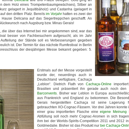
a“ konnte
Delicana
alle drei Plätze belegen. Gold ging an
 in dem Holz eines Trompetenbaumgewächses), Silber an
(kurz gelagert in Jequitibáholz) und Castanha (gelagert in
uf den dritten Platz. Bereits
im Vorjahr
hatten es zwei der
 Hause Delicana auf das Siegertreppchen geschafft. An
 Glückwunsch nach Augsburg bzw. Minas Gerais!
 die über das Internet bei mir angekommen sind, war das
tival besser von Fachbesuchern aufgesucht, als im Jahr
 Aufteilung der Stände soll es Verbesserungen gegeben
eulich ist. Der Termin für das nächste Rumfestival in Berlin
Toresschluss der diesjährigen Messe bekannt gegeben: 5.
Erstmals auf der Messe vorgestellt
wurde der, neuerdings auch in
Deutschland verfügbare, Cachaça
„Leblon“. Dietrich Flath von
Cachaça-Online
importier
Brasilien und präsentiert ihn gerade auch noch den
Barconvents
. Bisher war Leblon in Europa ausschließli
aus Frankreich und England zu bekommen. Die Besonde
Gerais hergestellten Cachaça ist seine Lagerung 
gebrauchten XO-Cognac-Fässern. Vor drei Jahren konnte ich
einer grau importierten Flasche eine
eigene Meinung 
Abfüllung soll noch mehr Cognac-Aromen in sich tragen.
ihm bei der Worlds-Spirits-Competition 2011 und 2012 i
Goldmedalie. Bisher ist das Produkt nur
bei Cachaça-Onlin