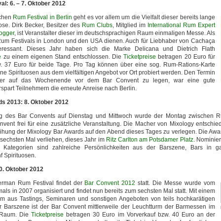
l: 6. – 7. Oktober 2012
schen
Rum Festival in Berlin
geht es vor allem um die Vielfalt dieser bereits lange
ose. Dirk Becker, Besitzer des
Rum Clubs
, Mitglied im
International Rum Expert
logger
, ist Veranstalter dieser im deutschsprachigen Raum einmaligen Messe. Als
 Rum Festivals in London und den USA dienen. Auch für Liebhaber von Cachaça
teressant. Dieses Jahr haben sich die Marke Delicana und Dietrich Flath
e
zu einem eigenen Stand entschlossen. Die
Ticketpreise
betragen 20 Euro für
w. 37 Euro für beide Tage. Pro Tag können über eine sog. Rum-Rations-Karte
ne Spirituosen aus dem vielfältigen Angebot vor Ort probiert werden. Den Termin
eder auf das Wochenende vor dem Bar Convent zu legen, war eine gute
spart Teilnehmern die erneute Anreise nach Berlin.
s 2013: 8. Oktober 2012
ng des Bar Convents auf Dienstag und Mittwoch wurde der Montag zwischen 
nvent frei für eine zusätzliche Veranstaltung. Die Macher von Mixology entschie
leihung der Mixology Bar Awards auf den Abend dieses Tages zu verlegen. Die Awa
sechsten Mal verliehen, dieses Jahr im
Ritz Carlton am Potsdamer Platz
. Nominier
 Kategorien sind zahlreiche Persönlichkeiten aus der Barszene, Bars in g
f Spirituosen.
10. Oktober 2012
rman Rum Festival findet der
Bar Convent 2012
statt. Die Messe wurde vom
als in 2007 organisiert und findet nun bereits zum sechsten Mal statt. Mit einem
amm aus Tastings, Seminaren und sonstigen Angeboten von teils hochkarätigen
r Barszene ist der Bar Convent mittlerweile der Leuchtturm der Barmessen im
 Raum. Die
Ticketpreise
betragen 30 Euro im Vorverkauf bzw. 40 Euro an der