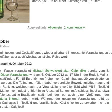
dort 27,95 Euro bei einer Füllmenge von 0,7 Litern.
Abgelegt unter
Allgemein
|
1 Kommentar »
tober
er 2012
Spirituosen- und Cocktailfreunde wieder allerhand interessante Veranstaltungen ber
eiß her, aber auch Wiesbaden ist eine Reise wert.
Kastel: 6. Oktober 2012
en Pause veranstaltet
Michael Schweickert aka. Caipi-Mike
bereits zum 8.
.
Diese Veranstaltung
wird am 6. Oktober 2012 ab 17 Uhr in der Reduit, Mainz-
stattfinden. Für 15 Euro können Proben von Caipirinhas aus 20 verschiedenen
 werden. Die Teilnehmer füllen dabei vorbereitete Bewertungsbögen aus und
n Ranking, welches nach der Veranstaltung veröffentlicht wird. Mit im Testfeld
 Marken von Industrie- bis hin zu Artesanal-Sorten. Im Anschluss findet ab etwa
tertest-Latino-Brasilparty statt, bei der es auch eine Vorführung der
eria Infernal
geben wird. Während der gesamten Veranstaltung gibt es
 Cachaças im Testfeld und brasilianische Köstlichkeiten zu erwerben. Ich bin
 ersten Caipitest!