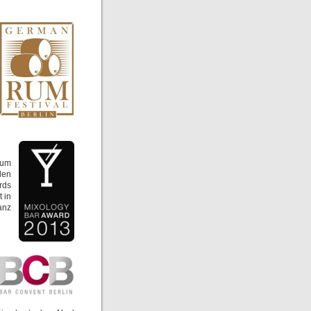
Rum
den
rds
t in
anz