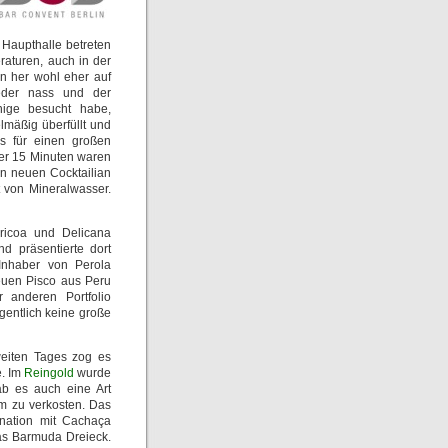
 Haupthalle betreten
aturen, auch in der
n her wohl eher auf
eder nass und der
inige besucht habe,
elmäßig überfüllt und
s für einen großen
ber 15 Minuten waren
en neuen Cocktailian
 von Mineralwasser.
ricoa und Delicana
nd präsentierte dort
 Inhaber von Perola
euen Pisco aus Peru
 anderen Portfolio
igentlich keine große
eiten Tages zog es
e. Im
Reingold
wurde
b es auch eine Art
m zu verkosten. Das
ination mit Cachaça
as Barmuda Dreieck.