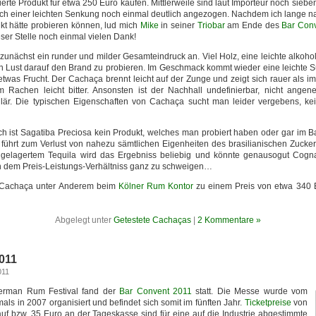
ierte Produkt für etwa 250 Euro kaufen. Mittlerweile sind laut Importeur noch sie
ach einer leichten Senkung noch einmal deutlich angezogen. Nachdem ich lange na
ukt hätte probieren können, lud mich
Mike
in seiner
Triobar
am Ende des
Bar Con
ser Stelle noch einmal vielen Dank!
unächst ein runder und milder Gesamteindruck an. Viel Holz, eine leichte alkoho
 Lust darauf den Brand zu probieren. Im Geschmack kommt wieder eine leichte Sü
twas Frucht. Der Cachaça brennt leicht auf der Zunge und zeigt sich rauer als i
im Rachen leicht bitter. Ansonsten ist der Nachhall undefinierbar, nicht ange
lär. Die typischen Eigenschaften von Cachaça sucht man leider vergebens, k
 ist Sagatiba Preciosa kein Produkt, welches man probiert haben oder gar im 
 führt zum Verlust von nahezu sämtlichen Eigenheiten des brasilianischen Zuck
 gelagertem Tequila wird das Ergebniss beliebig und könnte genausogut Cogn
n dem Preis-Leistungs-Verhältniss ganz zu schweigen…
er Cachaça unter Anderem beim
Kölner Rum Kontor
zu einem Preis von etwa 340 Eu
Abgelegt unter
Getestete Cachaças
|
2 Kommentare »
011
011
erman Rum Festival fand der
Bar Convent 2011
statt. Die Messe wurde vom
als in 2007 organisiert und befindet sich somit im fünften Jahr.
Ticketpreise
von
uf bzw. 35 Euro an der Tageskasse sind für eine auf die Industrie abgestimmte