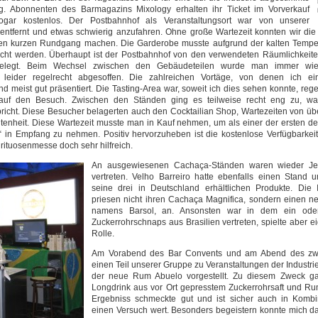
g. Abonnenten des Barmagazins Mixology erhalten ihr Ticket im Vorverkauf
 sogar kostenlos. Der Postbahnhof als Veranstaltungsort war von unserer
 entfernt und etwas schwierig anzufahren. Ohne große Wartezeit konnten wir die
nen kurzen Rundgang machen. Die Garderobe musste aufgrund der kalten Temper
sucht werden. Überhaupt ist der Postbahnhof von den verwendeten Räumlichkeite
gelegt. Beim Wechsel zwischen den Gebäudeteilen wurde man immer wi
t leider regelrecht abgesoffen. Die zahlreichen Vortäge, von denen ich e
d meist gut präsentiert. Die Tasting-Area war, soweit ich dies sehen konnte, reg
h auf den Besuch. Zwischen den Ständen ging es teilweise recht eng zu, wa
icht. Diese Besucher belagerten auch den Cocktailian Shop, Wartezeiten von ü
eltenheit. Diese Wartezeit musste man in Kauf nehmen, um als einer der ersten d
in Empfang zu nehmen. Positiv hervorzuheben ist die kostenlose Verfügbarkeit
pirituosenmesse doch sehr hilfreich.
An ausgewiesenen Cachaça-Ständen waren wieder Je
vertreten. Velho Barreiro hatte ebenfalls einen Stand u
seine drei in Deutschland erhältlichen Produkte. Die
priesen nicht ihren Cachaça Magnifica, sondern einen n
namens Barsol, an. Ansonsten war in dem ein oder
Zuckerrohrschnaps aus Brasilien vertreten, spielte aber e
Rolle.
Am Vorabend des Bar Convents und am Abend des zw
einen Teil unserer Gruppe zu Veranstaltungen der Industri
der neue Rum Abuelo vorgestellt. Zu diesem Zweck ga
Longdrink aus vor Ort gepresstem Zuckerrohrsaft und Ru
Ergebniss schmeckte gut und ist sicher auch in Komb
einen Versuch wert. Besonders begeistern konnte mich d