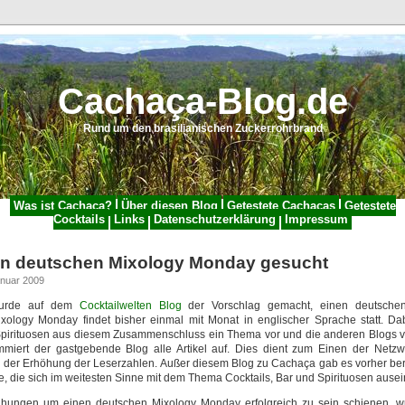
Cachaça-Blog.de
Rund um den brasilianischen Zuckerrohrbrand
Was ist Cachaça?
Über diesen Blog
Getestete Cachaças
Getestete
Cocktails
Links
Datenschutzerklärung
Impressum
en deutschen Mixology Monday gesucht
anuar 2009
 wurde auf dem
Cocktailwelten Blog
der Vorschlag gemacht, einen deutsch
xology Monday findet bisher einmal mit Monat in englischer Sprache statt. Da
Spirituosen aus diesem Zusammenschluss ein Thema vor und die anderen Blogs ver
iert der gastgebende Blog alle Artikel auf. Dies dient zum Einen der Netzw
 der Erhöhung der Leserzahlen. Außer diesem Blog zu Cachaça gab es vorher ber
e, die sich im weitesten Sinne mit dem Thema Cocktails, Bar und Spirituosen ause
ungen um einen deutschen Mixology Monday erfolgreich zu sein schienen, wu