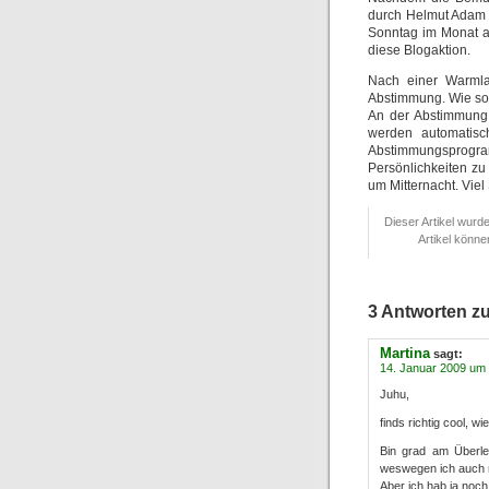
durch Helmut Adam 
Sonntag im Monat al
diese Blogaktion.
Nach einer Warml
Abstimmung. Wie sol
An der Abstimmung 
werden automatisc
Abstimmungsprogramm
Persönlichkeiten zu
um Mitternacht. Vie
Dieser Artikel wurd
Artikel könn
3 Antworten z
Martina
sagt:
14. Januar 2009 um
Juhu,
finds richtig cool, 
Bin grad am Überle
weswegen ich auch ne
Aber ich hab ja noch