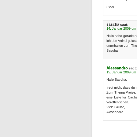
Ciaoi
sascha
sagt:
14. Januar 2009 um
Hallo habe gerade 
ich den Artikel gele
unterhalten zum Them
Sascha
Alessandro
sagt:
15. Januar 2009 um
Hallo Sascha,
freut mich, dass du
Zum Thema Preise: Ic
eine Liste für Cac
veröffentlichen.
Viele Grüße,
Alessandro