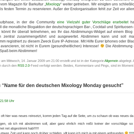
vom Magazin für Barkultur „
Mixology
“ weiter getrieben. Wir einigten uns schließli
s festen Termin zu reservieren. Außer der Endorganisation fehlt zur Zeit vor all
aufphase, in der die Community
eine Vielzahl guter Vorschläge erarbeitet
ha
l die monatliche Blogaktion der deutschsprachigen Bar-, Cocktail und Spirituosen
könnt Ihr überall teilnehmen, wo Ihr das Abstimmungs-Widget auf einem Blog 
h zentral zusammengeführt und ausgewertet. Abstimmen kann und soll m
 registriert zu diesem Zweck Eure IP-Adresse. Mit Hilfe Eurer Iphones oder Blac
 avancieren, ist nicht in Eurem (gesundheitlichen) Interesse!
Die Abstimmung 
l Spaß beim Abstimmen!
e am Mittwoch, 14. Januar 2009 um 21:00 erstellt und ist in der Kategorie
Allgemein
abgelegt. 
en durch den
RSS 2.0
-Feed verfolgt werden. Beides, Kommentare und Pings, sind im Moment
u “Name für den deutschen Mixology Monday gesucht”
 21:58 Uhr
wie oft hier was neues reinsetzt, komm jeden Tag auf die Seite, um zu schaun ob was neues da
gen, ob ich mit abstimmen soll, aber ganz ehrlich mich reißt keiner der vorschläge so 
t net abgestimmt hab!!!!!!
 etwas Zeit und kann noch drüber schlafen, vllt kann ich mich ja mit einem anfreunden
!!!!!