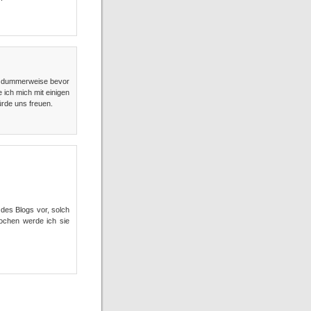
, dummerweise bevor
 ich mich mit einigen
ürde uns freuen.
 des Blogs vor, solch
ochen werde ich sie