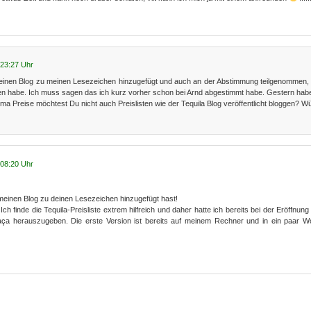
 23:27 Uhr
deinen Blog zu meinen Lesezeichen hinzugefügt und auch an der Abstimmung teilgenommen
sen habe. Ich muss sagen das ich kurz vorher schon bei Arnd abgestimmt habe. Gestern habe
a Preise möchtest Du nicht auch Preislisten wie der Tequila Blog veröffentlicht bloggen? W
 08:20 Uhr
 meinen Blog zu deinen Lesezeichen hinzugefügt hast!
h finde die Tequila-Preisliste extrem hilfreich und daher hatte ich bereits bei der Eröffnung
haça herauszugeben. Die erste Version ist bereits auf meinem Rechner und in ein paar W