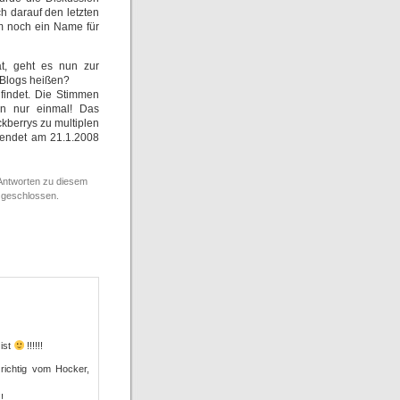
ch darauf den letzten
em noch ein Name für
t, geht es nun zur
-Blogs heißen?
findet. Die Stimmen
an nur einmal! Das
kberrys zu multiplen
endet am 21.1.2008
Antworten zu diesem
 geschlossen.
 ist
!!!!!!
richtig vom Hocker,
!!