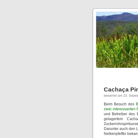
Cachaça Pi
bewertet am 23. Sept
Beim Besuch des
B
zwei interessanten
und Betreiber des 
gelagertem Cacha
Zuckerrohrspirituos
Darunter auch den L
Nelkenpfeffer bekann