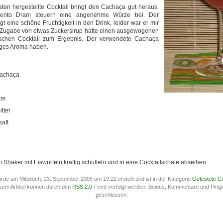
ten hergestellte Cocktail bringt den Cachaça gut heraus.
ento Dram steuern eine angenehme Würze bei. Der
gt eine schöne Fruchtigkeit in den Drink, leider war er mir
e Zugabe von etwas Zuckersirup hatte einen ausgewogenen
schen Cocktail zum Ergebnis. Der verwendete Cachaça
ftiges Aroma haben.
Cachaça
am
tter
saft
m Shaker mit Eiswürfeln kräftig schütteln und in eine Cocktailschale abseihen.
urde am Mittwoch, 23. September 2009 um 19:22 erstellt und ist in der Kategorie
Getestete Co
sem Artikel können durch den
RSS 2.0
-Feed verfolgt werden. Beides, Kommentare und Ping
geschlossen.