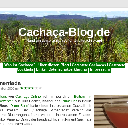
Cachaça-Blog.de
Rund um den brasilianischen Zuckerrohrbrand
Was ist Cachaça?
Über diesen Blog
Getestete Cachaças
Getestete
Cocktails
Links
Datenschutzerklärung
Impressum
mentada
ember 2009 mit
logs
von
Cachaça-Online
fiel mir neulich ein
Beitrag mit
 Rezepten
auf. Dirk Becker, Inhaber des
Rumclubs
in Berlin
Blogs „
Drum Rum
“ hatte einen interessanten Cocktail mit
ça kreiiert. Der „Cachaça Pimentada“ vereint die
e mit Blutorangensaft und weiteren interessanten Zutaten.
ikör Pimento Dram, der hauptsächlich mit Piment (auch als
t) aromatisiert wurde.