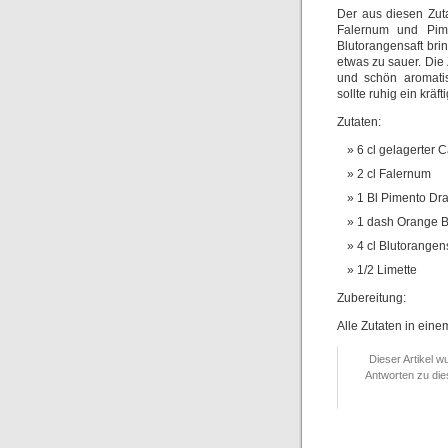
Der aus diesen Zuta
Falernum und Pim
Blutorangensaft brin
etwas zu sauer. Di
und schön aromati
sollte ruhig ein krä
Zutaten:
6 cl gelagerter 
2 cl Falernum
1 Bl Pimento Dr
1 dash Orange Bi
4 cl Blutorangen
1/2 Limette
Zubereitung:
Alle Zutaten in eine
Dieser Artikel w
Antworten zu die